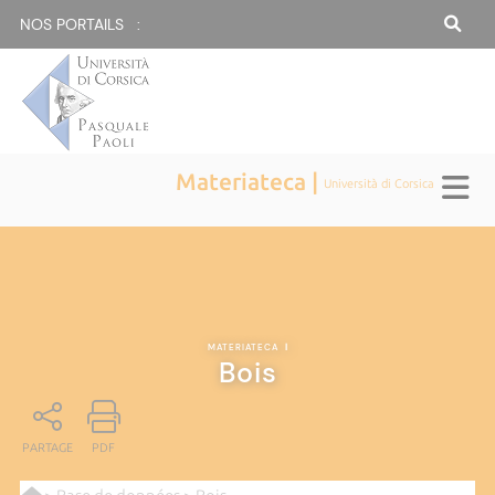
NOS PORTAILS :
Materiateca |
Università di Corsica
MATERIATECA
|
Bois
PARTAGE
PDF