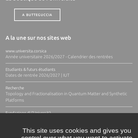
A BUTTEGUCCIA
A la une sur nos sites web
www.universita.corsica
Année universitaire 2026/2027 - Calendrier des rentrées
Etudiants & futurs étudiants
Dates de rentrée 2026/2027 | IUT
Recherche
Topology and Fractionalisation in Quantum Matter and Synthetic
Platforms
Fundazione di l'Università
Résidence Ange Tomasi "Lagune and Zeste" avec la photographe
Diane Moulenc
This site uses cookies and gives you
control over what you want to activate