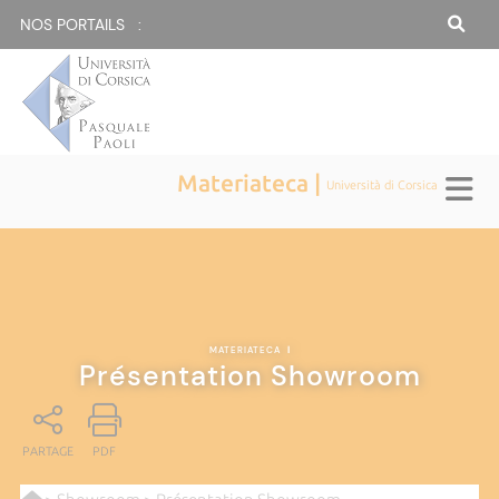
NOS PORTAILS :
Materiateca |
Università di Corsica
MATERIATECA
|
Présentation Showroom
PARTAGE
PDF