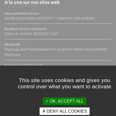
A la une sur nos sites web
www.universita.corsica
Année universitaire 2026/2027 - Calendrier des rentrées
Etudiants & futurs étudiants
Dates de rentrée 2026/2027 | IUT
Recherche
Topology and Fractionalisation in Quantum Matter and Synthetic
Platforms
Fundazione di l'Università
Résidence Ange Tomasi "Lagune and Zeste" avec la photographe
Diane Moulenc
This site uses cookies and gives you
control over what you want to activate
TOUTES LES ACTUS
OK, ACCEPT ALL
DENY ALL COOKIES