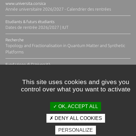
www.universita.corsica
Année universitaire 2026/2027 - Calendrier des rentrées
Etudiants & futurs étudiants
Dates de rentrée 2026/2027 | IUT
Recherche
Topology and Fractionalisation in Quantum Matter and Synthetic
Platforms
Fundazione di l'Università
Résidence Ange Tomasi "Lagune and Zeste" avec la photographe
Diane Moulenc
This site uses cookies and gives you
control over what you want to activate
TOUTES LES ACTUS
OK, ACCEPT ALL
DENY ALL COOKIES
Crédits et mentions légales
PERSONALIZE
Contacts
Plan d'accès
Espace presse
Photothèque