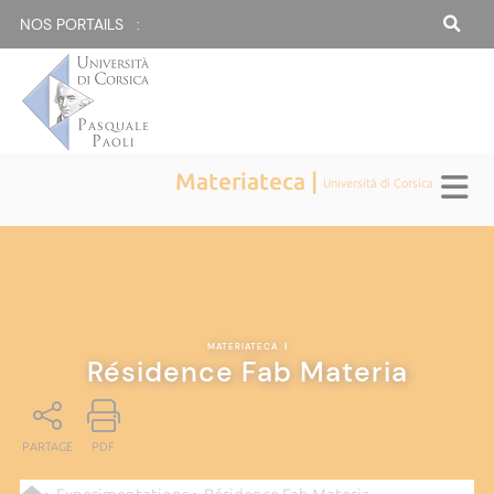
NOS PORTAILS :
Materiateca |
Università di Corsica
MATERIATECA
|
Résidence Fab Materia
PARTAGE
PDF