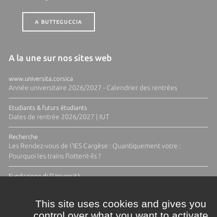
A BUTTEGUCCIA
A la une sur nos sites web
www.universita.corsica
Année universitaire 2026/2027 - Calendrier des rentrées
Etudiants & futurs étudiants
Dates de rentrée 2026/2027 | IUT
Recherche
Les Rendez-vous de l'IES Cargèse : Quantiquement votre :
Pourquoi les trains flottent-ils ?
Fundazione di l'Università
Résidence Ange Tomasi "Lagune and Zeste" avec la photographe
Diane Moulenc
This site uses cookies and gives you
control over what you want to activate