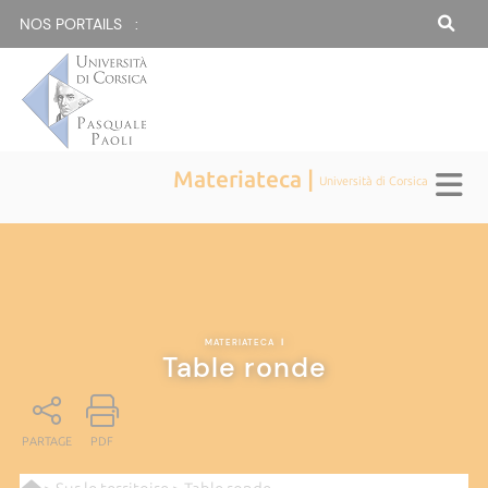
NOS PORTAILS :
Materiateca |
Università di Corsica
MATERIATECA
|
Table ronde
PARTAGE
PDF