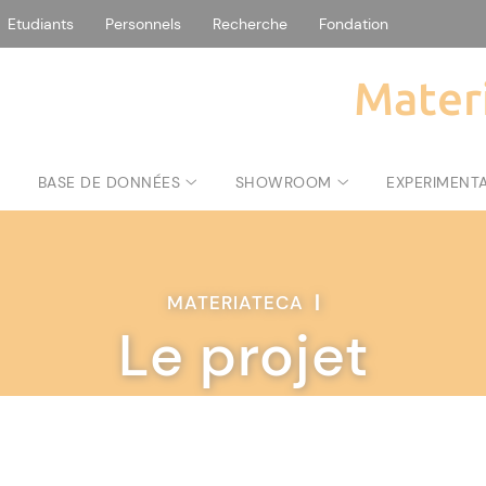
Etudiants
Personnels
Recherche
Fondation
Mater
T
BASE DE DONNÉES
SHOWROOM
EXPERIMENT
MATERIATECA
|
Le projet