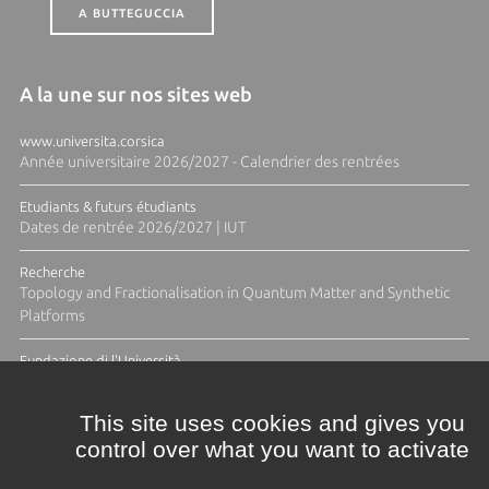
A BUTTEGUCCIA
A la une sur nos sites web
www.universita.corsica
Année universitaire 2026/2027 - Calendrier des rentrées
Etudiants & futurs étudiants
Dates de rentrée 2026/2027 | IUT
Recherche
Topology and Fractionalisation in Quantum Matter and Synthetic
Platforms
Fundazione di l'Università
Résidence Ange Tomasi "Lagune and Zeste" avec la photographe
Diane Moulenc
This site uses cookies and gives you
control over what you want to activate
TOUTES LES ACTUS