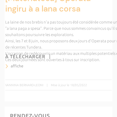
ingiru à a lana corsa
La laine de nos brebis n'a pas toujours été considérée comme un
"a lana paga a spesa". Parce que nous sommes convaincus qu'il s'
souhaitons poursuivre les explorations.
Ainsi, les 7 et 8 juin, nous proposons deux jours d'Operata pour 
de récentes Tundera.
L'occasion de redécouvrir un matériau aux multiples potentiels 
À TÉLÉCHARGER
Ces deux journées sont ouvertes à tous sur inscription.
affiche
VANNINA BERNARD-LEONI
|
Mise à jour le 18/05/2022
RENDEZ-VOUS