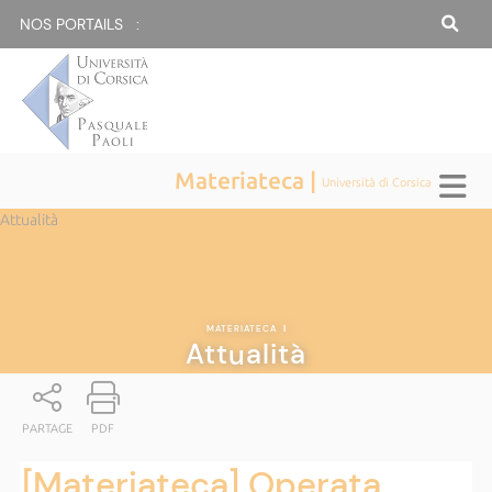
NOS PORTAILS :
Materiateca |
Università di Corsica
Attualità
MATERIATECA
|
Attualità
PARTAGE
PDF
[Materiateca] Operata