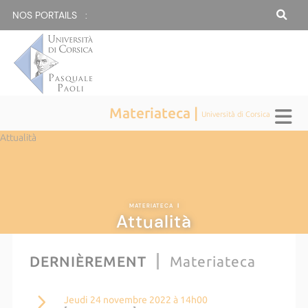
NOS PORTAILS :
Materiateca |
Università di Corsica
Attualità
MATERIATECA
|
Attualità
DERNIÈREMENT
Materiateca
Jeudi 24 novembre 2022 à 14h00