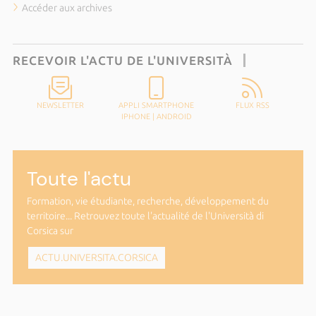
Accéder aux archives
RECEVOIR L'ACTU DE L'UNIVERSITÀ
NEWSLETTER
APPLI SMARTPHONE
FLUX RSS
IPHONE
|
ANDROID
Toute l'actu
Formation, vie étudiante, recherche, développement du
territoire... Retrouvez toute l'actualité de l'Università di
Corsica sur
ACTU.UNIVERSITA.CORSICA