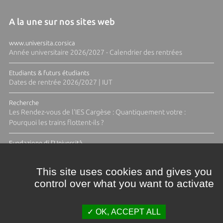
A la une sur nos sites web
www.universita.corsica
Année universitaire 2026/2027 - Calendrier des rentrées
Etudiants & futurs étudiants
Dates de rentrée 2026/2027 | IUT
Recherche
Les Rendez-vous de l'IES Cargèse : Quantiquement votre :
Pourquoi les trains flottent-ils ?
Fundazione di l'Università
Résidence Ange Tomasi "Lagune and Zeste" avec la photographe
Diane Moulenc
This site uses cookies and gives you
control over what you want to activate
TOUTES LES ACTUS
OK, ACCEPT ALL